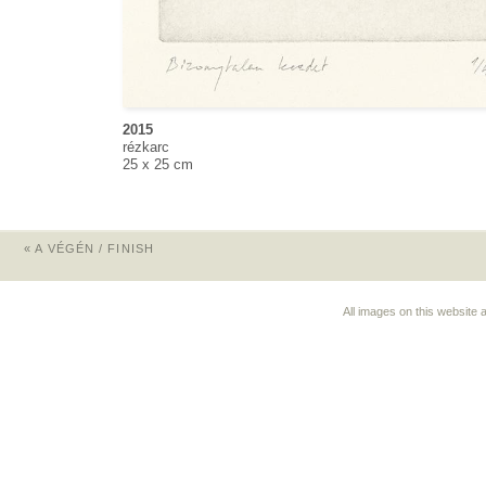
2015
rézkarc
25 x 25 cm
«
A VÉGÉN / FINISH
All images on this website 