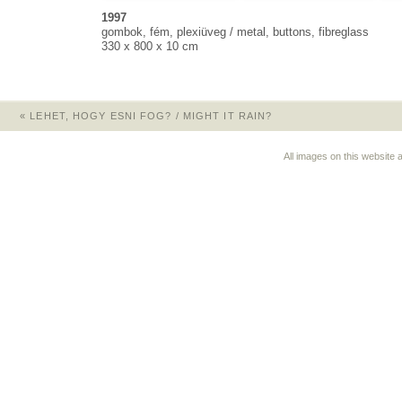
1997
gombok, fém, plexiüveg / metal, buttons, fibreglass
330 x 800 x 10 cm
«
LEHET, HOGY ESNI FOG? / MIGHT IT RAIN?
All images on this website 